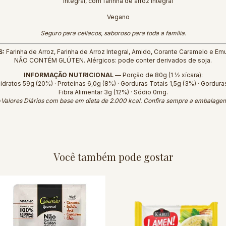
Integral, com farinha de arroz integral
Vegano
Seguro para celíacos, saboroso para toda a família.
S:
Farinha de Arroz, Farinha de Arroz Integral, Amido, Corante Caramelo e Emu
NÃO CONTÉM GLÚTEN. Alérgicos: pode conter derivados de soja.
INFORMAÇÃO NUTRICIONAL
— Porção de 80g (1 ½ xícara):
idratos 59g (20%) · Proteínas 6,0g (8%) · Gorduras Totais 1,5g (3%) · Gordura
Fibra Alimentar 3g (12%) · Sódio 0mg.
Valores Diários com base em dieta de 2.000 kcal. Confira sempre a embalage
Você também pode gostar