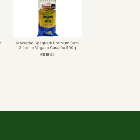
m
Macarrão Spaguetti Premium Sem
Glúten e Vegano Casarão 500g
R$18,55
Macarrão Curvi Premium 
e Vegano Casarão 
R$10,99