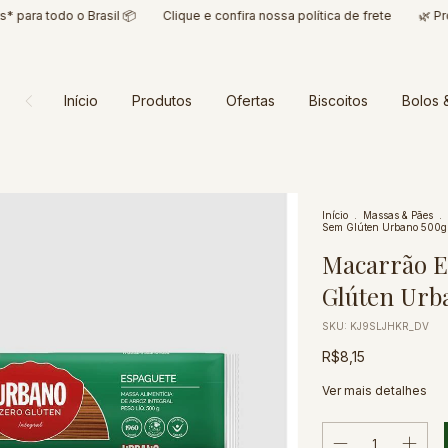
a todo o Brasil 📦
Clique e confira nossa política de frete
🌿 Produto
Início
Produtos
Ofertas
Biscoitos
Bolos 
Início
.
Massas & Pães
.
Sem Glúten Urbano 500g
Macarrão E
Glúten Urb
SKU:
KJ9SLJHKR_DV
R$8,15
Ver mais detalhes