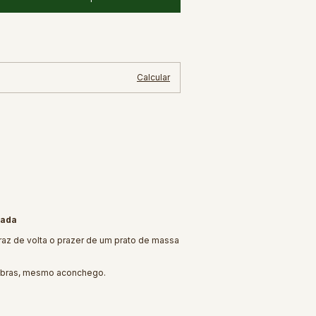
Alterar CEP
Calcular
nada
traz de volta o prazer de um prato de massa
 fibras, mesmo aconchego.