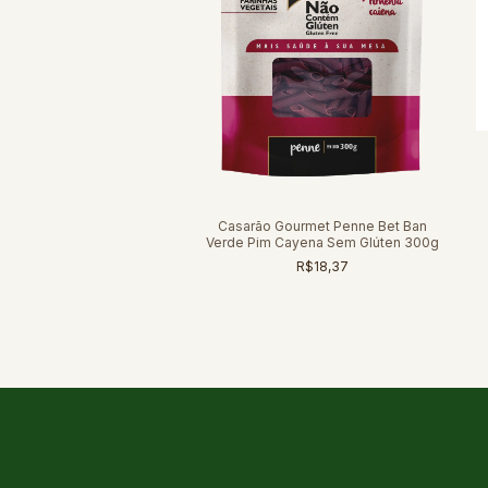
usilli Premium Sem Glúten
Casarão 500g
Casarão Gourmet Penne Bet Ban
R$18,55
Verde Pim Cayena Sem Glúten 300g
R$18,37