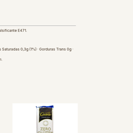
lsificante E471.
s Saturadas 0,3g (1%) · Gorduras Trans 0g ·
m.