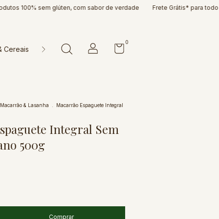
s 100% sem glúten, com sabor de verdade
Frete Grátis* para todo o Brasi
0
& Cereais
Doces & Cia
Farinhas & Misturas
Massas & P
Macarrão & Lasanha
.
Macarrão Espaguete Integral
spaguete Integral Sem
ano 500g