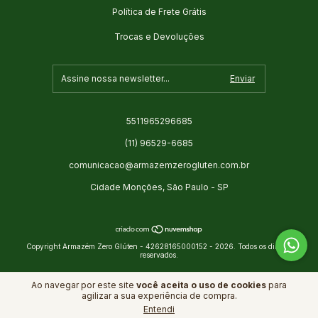
Política de Frete Grátis
Trocas e Devoluções
5511965296685
(11) 96529-6685
comunicacao@armazemzerogluten.com.br
Cidade Monções, São Paulo - SP
Copyright Armazém Zero Glúten - 42628165000152 - 2026. Todos os direitos
reservados.
Ao navegar por este site
você aceita o uso de cookies
para
agilizar a sua experiência de compra.
Entendi