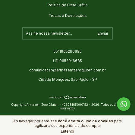
Política de Frete Grátis
Trocas e Devoluções
5511965296685
(11) 96529-6685
comunicacao@armazemzerogluten.com.br
Cidade Monções, São Paulo - SP
Copyright Armazém Zero Glúten - 42628165000152 - 2026. Todos os direitos
reservados.
Ao navegar por este site
você aceita o uso de cookies
para
agilizar a sua experiência de compra.
Entendi