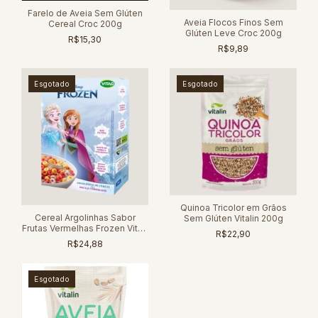
Farelo de Aveia Sem Glúten
Aveia Flocos Finos Sem
Cereal Croc 200g
Glúten Leve Croc 200g
R$15,30
R$9,89
Esgotado
Esgotado
Quinoa Tricolor em Grãos
Cereal Argolinhas Sabor
Sem Glúten Vitalin 200g
Frutas Vermelhas Frozen Vitao
R$22,90
150g
R$24,88
Esgotado