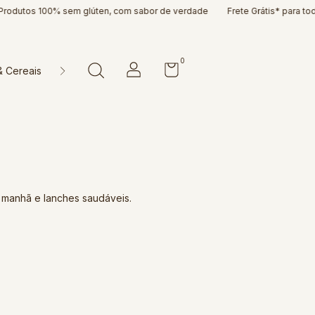
odutos 100% sem glúten, com sabor de verdade
Frete Grátis* para todo o
0
& Cereais
Doces & Cia
Farinhas & Misturas
Massas & P
a manhã e lanches saudáveis.