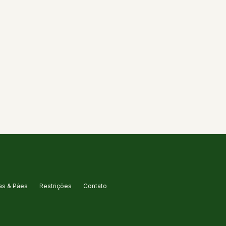
s & Pães
Restrições
Contato