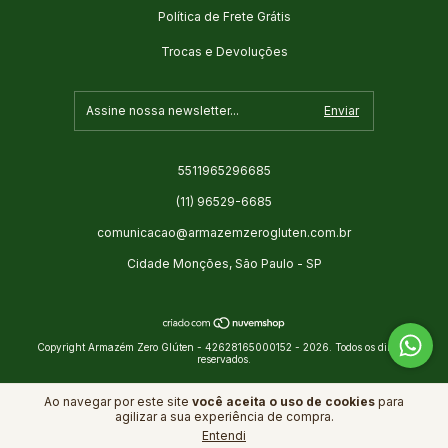
Política de Frete Grátis
Trocas e Devoluções
5511965296685
(11) 96529-6685
comunicacao@armazemzerogluten.com.br
Cidade Monções, São Paulo - SP
Copyright Armazém Zero Glúten - 42628165000152 - 2026. Todos os direitos
reservados.
Ao navegar por este site
você aceita o uso de cookies
para
agilizar a sua experiência de compra.
Entendi