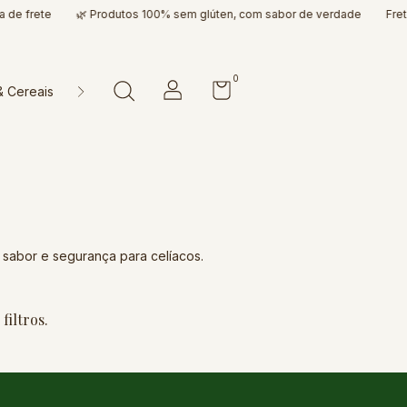
de frete
🌿 Produtos 100% sem glúten, com sabor de verdade
Frete G
0
& Cereais
Doces & Cia
Farinhas & Misturas
Massas & P
 sabor e segurança para celíacos.
filtros.