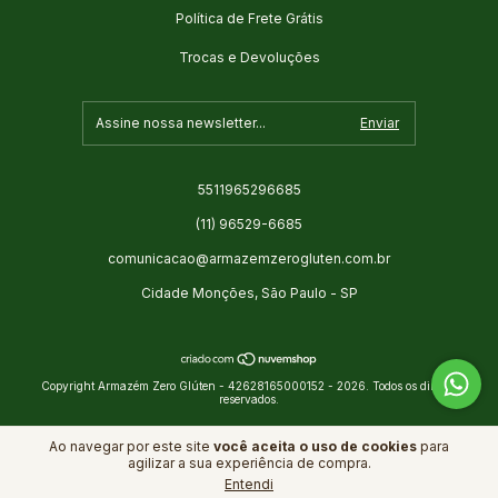
Política de Frete Grátis
Trocas e Devoluções
5511965296685
(11) 96529-6685
comunicacao@armazemzerogluten.com.br
Cidade Monções, São Paulo - SP
Copyright Armazém Zero Glúten - 42628165000152 - 2026. Todos os direitos
reservados.
Ao navegar por este site
você aceita o uso de cookies
para
agilizar a sua experiência de compra.
Entendi