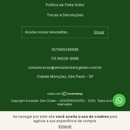
Política de Frete Grátis
Trocas e Devoluções
5511965296685
(11) 96529-6685
comunicacao@armazemzerogluten.com.br
Cidade Monções, São Paulo - SP
Copyright Armazém Zero Glúten - 42628165000152 - 2026. Todos os direitos
reservados.
Ao navegar por este site
você aceita o uso de cookies
para
agilizar a sua experiência de compra.
Entendi