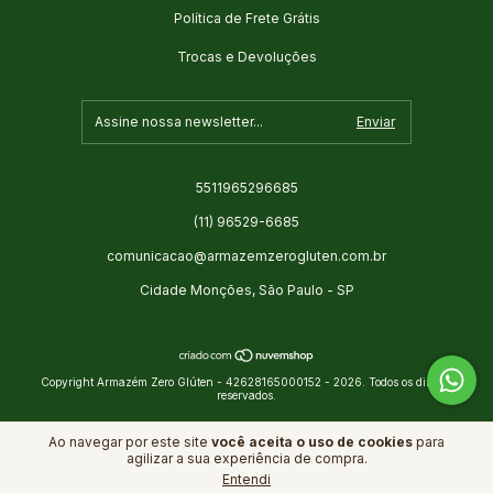
Política de Frete Grátis
Trocas e Devoluções
5511965296685
(11) 96529-6685
comunicacao@armazemzerogluten.com.br
Cidade Monções, São Paulo - SP
Copyright Armazém Zero Glúten - 42628165000152 - 2026. Todos os direitos
reservados.
Ao navegar por este site
você aceita o uso de cookies
para
agilizar a sua experiência de compra.
Entendi