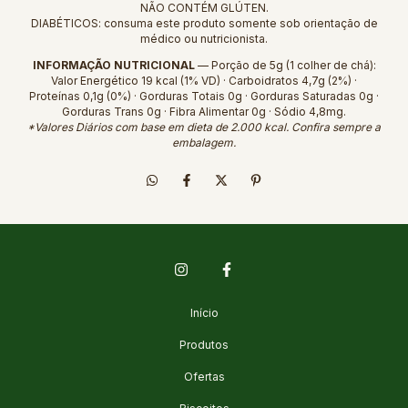
NÃO CONTÉM GLÚTEN.
DIABÉTICOS: consuma este produto somente sob orientação de
médico ou nutricionista.
INFORMAÇÃO NUTRICIONAL
— Porção de 5g (1 colher de chá):
Valor Energético 19 kcal (1% VD) · Carboidratos 4,7g (2%) ·
Proteínas 0,1g (0%) · Gorduras Totais 0g · Gorduras Saturadas 0g ·
Gorduras Trans 0g · Fibra Alimentar 0g · Sódio 4,8mg.
*Valores Diários com base em dieta de 2.000 kcal. Confira sempre a
embalagem.
Início
Produtos
Ofertas