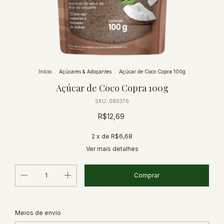
Início
.
Açúcares & Adoçantes
.
Açúcar de Coco Copra 100g
Açúcar de Coco Copra 100g
SKU:
080376
R$12,69
2
x de
R$6,68
Ver mais detalhes
Alterar CEP
Entregas para o CEP:
Meios de envio