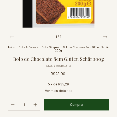
1
/
2
Início
.
Bolos & Cereais
.
Bolos Simples
.
Bolo de Chocolate Sem Glúten Schär
200g
Bolo de Chocolate Sem Glúten Schär 200g
SKU:
YK9GRKUTO
R$23,90
5
x de
R$5,29
Ver mais detalhes