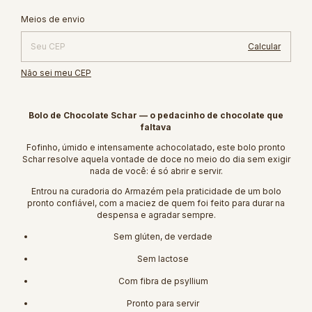
Alterar CEP
Entregas para o CEP:
Meios de envio
Calcular
Não sei meu CEP
Bolo de Chocolate Schar — o pedacinho de chocolate que
faltava
Fofinho, úmido e intensamente achocolatado, este bolo pronto
Schar resolve aquela vontade de doce no meio do dia sem exigir
nada de você: é só abrir e servir.
Entrou na curadoria do Armazém pela praticidade de um bolo
pronto confiável, com a maciez de quem foi feito para durar na
despensa e agradar sempre.
Sem glúten, de verdade
Sem lactose
Com fibra de psyllium
Pronto para servir