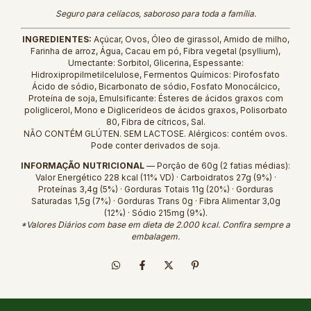
Seguro para celíacos, saboroso para toda a família.
INGREDIENTES:
Açúcar, Ovos, Óleo de girassol, Amido de milho,
Farinha de arroz, Água, Cacau em pó, Fibra vegetal (psyllium),
Umectante: Sorbitol, Glicerina, Espessante:
Hidroxipropilmetilcelulose, Fermentos Químicos: Pirofosfato
Ácido de sódio, Bicarbonato de sódio, Fosfato Monocálcico,
Proteína de soja, Emulsificante: Ésteres de ácidos graxos com
poliglicerol, Mono e Diglicerídeos de ácidos graxos, Polisorbato
80, Fibra de cítricos, Sal.
NÃO CONTÉM GLÚTEN. SEM LACTOSE. Alérgicos: contém ovos.
Pode conter derivados de soja.
INFORMAÇÃO NUTRICIONAL
— Porção de 60g (2 fatias médias):
Valor Energético 228 kcal (11% VD) · Carboidratos 27g (9%) ·
Proteínas 3,4g (5%) · Gorduras Totais 11g (20%) · Gorduras
Saturadas 1,5g (7%) · Gorduras Trans 0g · Fibra Alimentar 3,0g
(12%) · Sódio 215mg (9%).
*Valores Diários com base em dieta de 2.000 kcal. Confira sempre a
embalagem.