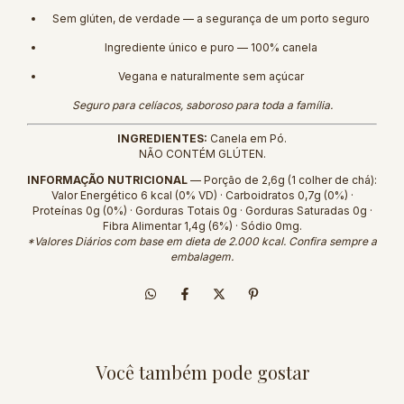
Sem glúten, de verdade — a segurança de um porto seguro
Ingrediente único e puro — 100% canela
Vegana e naturalmente sem açúcar
Seguro para celíacos, saboroso para toda a família.
INGREDIENTES:
Canela em Pó.
NÃO CONTÉM GLÚTEN.
INFORMAÇÃO NUTRICIONAL
— Porção de 2,6g (1 colher de chá):
Valor Energético 6 kcal (0% VD) · Carboidratos 0,7g (0%) ·
Proteínas 0g (0%) · Gorduras Totais 0g · Gorduras Saturadas 0g ·
Fibra Alimentar 1,4g (6%) · Sódio 0mg.
*Valores Diários com base em dieta de 2.000 kcal. Confira sempre a
embalagem.
Você também pode gostar