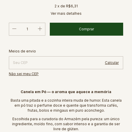
2
x de
R$6,31
Ver mais detalhes
Alterar CEP
Entregas para o CEP:
Meios de envio
Calcular
Não sei meu CEP
Canela em Pó — o aroma que aquece a memória
Basta uma pitada e a cozinha inteira muda de humor. Esta canela
em pó traz o perfume doce e quente que transforma cafés,
frutas, bolos e mingaus em puro aconchego.
Escolhida para a curadoria do Armazém pela pureza: um único
ingrediente, moído fino, com sabor intenso e a garantia de ser
livre de glúten.