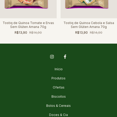
Tostiq de Quinoa Tomate e Ervas
Tostiq de Quinoa Cebola e Salsa
Sem Glúten Amana 70g
Sem Glúten Amana 70g
R$13,90
R$14,90
R$13,90
R$14,90
Início
Produtos
Ofertas
Biscoitos
Bolos & Cereais
Doces & Cia