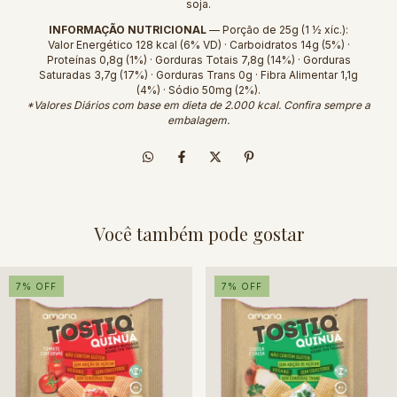
soja.
INFORMAÇÃO NUTRICIONAL
— Porção de 25g (1 ½ xíc.):
Valor Energético 128 kcal (6% VD) · Carboidratos 14g (5%) ·
Proteínas 0,8g (1%) · Gorduras Totais 7,8g (14%) · Gorduras
Saturadas 3,7g (17%) · Gorduras Trans 0g · Fibra Alimentar 1,1g
(4%) · Sódio 50mg (2%).
*Valores Diários com base em dieta de 2.000 kcal. Confira sempre a
embalagem.
Você também pode gostar
7
%
OFF
7
%
OFF