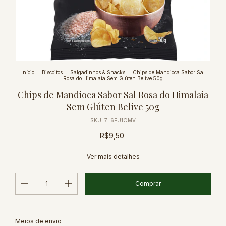
Início
.
Biscoitos
.
Salgadinhos & Snacks
.
Chips de Mandioca Sabor Sal
Rosa do Himalaia Sem Glúten Belive 50g
Chips de Mandioca Sabor Sal Rosa do Himalaia
Sem Glúten Belive 50g
SKU:
7L6FU1OMV
R$9,50
Ver mais detalhes
Alterar CEP
Entregas para o CEP:
Meios de envio