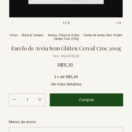
1
/
3
Início
.
Bolos & Cereais
.
Aveias, Fibras & Grãos
.
Farelo de Aveia Sem Glúten
Cereal Croc 200g
Farelo de Aveia Sem Glúten Cereal Croc 200g
SKU:
WEJXF8E2M
R$15,30
3
x de
R$5,46
Ver mais detalhes
Alterar CEP
Entregas para o CEP:
Meios de envio