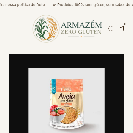
 nossa política de frete
🌿 Produtos 100% sem glúten, com sabor de ve
0