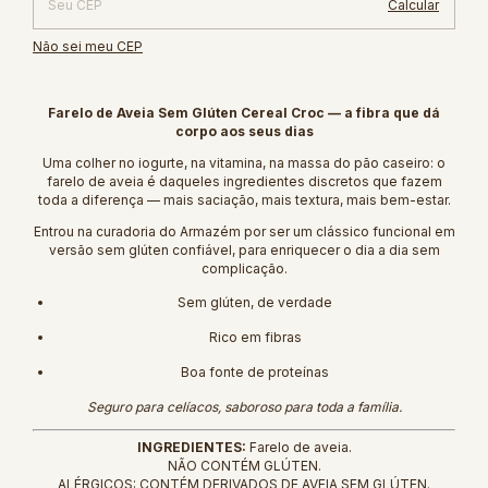
Calcular
Não sei meu CEP
Farelo de Aveia Sem Glúten Cereal Croc — a fibra que dá
corpo aos seus dias
Uma colher no iogurte, na vitamina, na massa do pão caseiro: o
farelo de aveia é daqueles ingredientes discretos que fazem
toda a diferença — mais saciação, mais textura, mais bem-estar.
Entrou na curadoria do Armazém por ser um clássico funcional em
versão sem glúten confiável, para enriquecer o dia a dia sem
complicação.
Sem glúten, de verdade
Rico em fibras
Boa fonte de proteínas
Seguro para celíacos, saboroso para toda a família.
INGREDIENTES:
Farelo de aveia.
NÃO CONTÉM GLÚTEN.
ALÉRGICOS: CONTÉM DERIVADOS DE AVEIA SEM GLÚTEN.