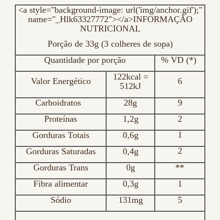
<a style="background-image: url('img/anchor.gif');"
name="_Hlk63327772"></a>INFORMAÇÃO
NUTRICIONAL
Porção de 33g (3 colheres de sopa)
Quantidade por porção
% VD (*)
122kcal =
Valor Energético
6
512kJ
Carboidratos
28g
9
Proteínas
1,2g
2
1
Gorduras Totais
0,6g
2
Gorduras Saturadas
0,4g
Gorduras Trans
0g
**
Fibra alimentar
0,3g
1
Sódio
131mg
5