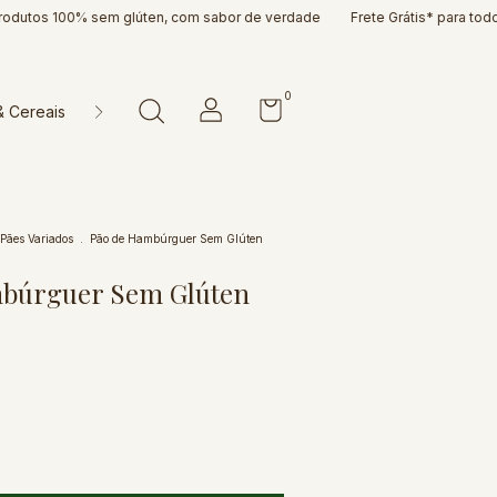
os 100% sem glúten, com sabor de verdade
Frete Grátis* para todo o Bra
0
& Cereais
Doces & Cia
Farinhas & Misturas
Massas & P
Pães Variados
.
Pão de Hambúrguer Sem Glúten
búrguer Sem Glúten