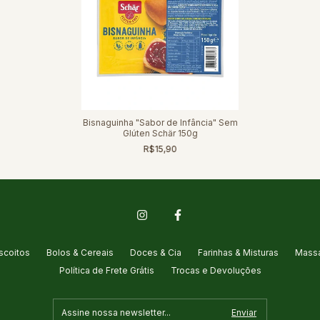
Bisnaguinha "Sabor de Infância" Sem
Glúten Schär 150g
R$15,90
scoitos
Bolos & Cereais
Doces & Cia
Farinhas & Misturas
Massa
Política de Frete Grátis
Trocas e Devoluções