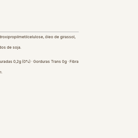
droxipropilmetilcelulose, óleo de girassol,
dos de soja.
turadas 0,2g (0%) · Gorduras Trans 0g · Fibra
m.