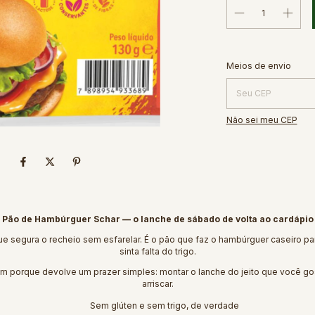
Entregas para o CEP:
Meios de envio
Não sei meu CEP
Pão de Hambúrguer Schar — o lanche de sábado de volta ao cardápio
ue segura o recheio sem esfarelar. É o pão que faz o hambúrguer caseiro p
sinta falta do trigo.
ém porque devolve um prazer simples: montar o lanche do jeito que você g
arriscar.
Sem glúten e sem trigo, de verdade