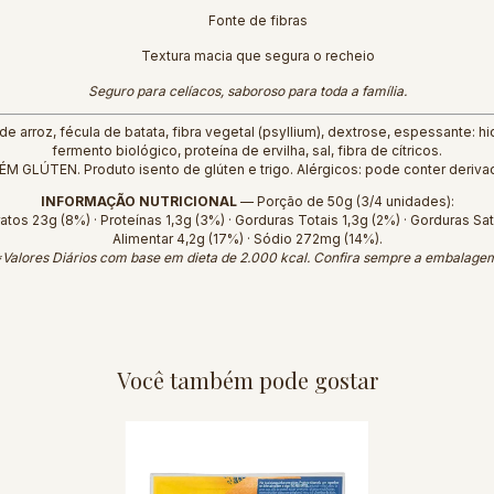
Fonte de fibras
Textura macia que segura o recheio
Seguro para celíacos, saboroso para toda a família.
e arroz, fécula de batata, fibra vegetal (psyllium), dextrose, espessante: hi
fermento biológico, proteína de ervilha, sal, fibra de cítricos.
GLÚTEN. Produto isento de glúten e trigo. Alérgicos: pode conter deriva
INFORMAÇÃO NUTRICIONAL
— Porção de 50g (3/4 unidades):
atos 23g (8%) · Proteínas 1,3g (3%) · Gorduras Totais 1,3g (2%) · Gorduras Sa
Alimentar 4,2g (17%) · Sódio 272mg (14%).
Valores Diários com base em dieta de 2.000 kcal. Confira sempre a embalage
Você também pode gostar