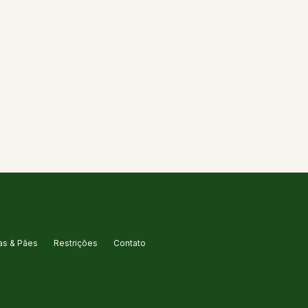
s & Pães
Restrições
Contato