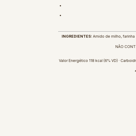
INGREDIENTES:
Amido de milho, farinha d
NÃO CONTÉM 
Valor Energético 118 kcal (6% VD) · Carboidr
*