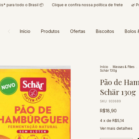
ra todo o Brasil 📦
Clique e confira nossa política de frete
🌿 Produt
Início
Produtos
Ofertas
Biscoitos
Bolos 
Início
.
Massas & Pães
.
Schär 130g
Pão de Ham
Schär 130g
SKU:
933689
R$18,90
4
x de
R$5,14
Ver mais detalhes