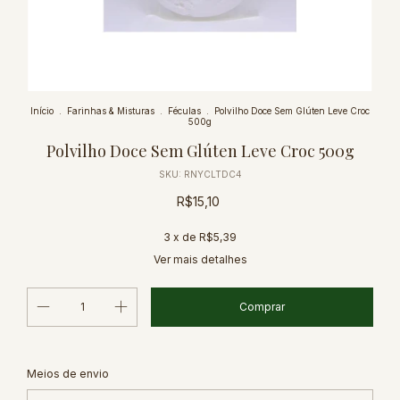
Início
.
Farinhas & Misturas
.
Féculas
.
Polvilho Doce Sem Glúten Leve Croc
500g
Polvilho Doce Sem Glúten Leve Croc 500g
SKU:
RNYCLTDC4
R$15,10
3
x de
R$5,39
Ver mais detalhes
Alterar CEP
Entregas para o CEP:
Meios de envio