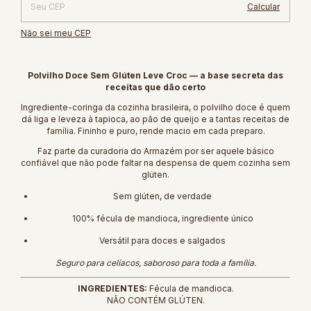
Calcular
Não sei meu CEP
Polvilho Doce Sem Glúten Leve Croc — a base secreta das
receitas que dão certo
Ingrediente-coringa da cozinha brasileira, o polvilho doce é quem
dá liga e leveza à tapioca, ao pão de queijo e a tantas receitas de
família. Fininho e puro, rende macio em cada preparo.
Faz parte da curadoria do Armazém por ser aquele básico
confiável que não pode faltar na despensa de quem cozinha sem
glúten.
Sem glúten, de verdade
100% fécula de mandioca, ingrediente único
Versátil para doces e salgados
Seguro para celíacos, saboroso para toda a família.
INGREDIENTES:
Fécula de mandioca.
NÃO CONTÉM GLÚTEN.