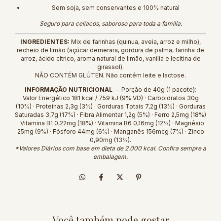
Sem soja, sem conservantes e 100% natural
Seguro para celíacos, saboroso para toda a família.
INGREDIENTES:
Mix de farinhas (quinua, aveia, arroz e milho),
recheio de limão (açúcar demerara, gordura de palma, farinha de
arroz, ácido cítrico, aroma natural de limão, vanilia e lecitina de
girassol).
NÃO CONTÉM GLÚTEN. Não contém leite e lactose.
INFORMAÇÃO NUTRICIONAL
— Porção de 40g (1 pacote):
Valor Energético 181 kcal / 759 kJ (9% VD) · Carboidratos 30g
(10%) · Proteínas 2,3g (3%) · Gorduras Totais 7,2g (13%) · Gorduras
Saturadas 3,7g (17%) · Fibra Alimentar 1,2g (5%) · Ferro 2,5mg (18%)
· Vitamina B1 0,22mg (18%) · Vitamina B6 0,16mg (12%) · Magnésio
25mg (9%) · Fósforo 44mg (6%) · Manganês 156mcg (7%) · Zinco
0,90mg (13%).
*Valores Diários com base em dieta de 2.000 kcal. Confira sempre a
embalagem.
Você também pode gostar