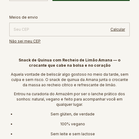
Alterar CEP
Entregas para o CEP:
Meios de envio
Calcular
Não sei meu CEP
Snack de Quinua com Recheio de Limão Amana — o
crocante que cabe na bolsa e no coração
Aquela vontade de beliscár algo gostoso no meio da tarde, sem
culpa e sem risco. O snack de quinua da Amana junta o crocante
da massa ao recheio cítrico e refrescante de limão.
Entrou na curadoria do Armazém por ser o lanche prático dos
sonhos: natural, vegano e feito para acompanhar você em
qualquer lugar.
Sem glúten, de verdade
100% vegano
Sem leite e sem lactose