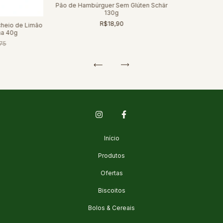
Pão de Hambúrguer Sem Glúten Schär
130g
R$18,90
heio de Limão
na 40g
75
Início
Produtos
Ofertas
Biscoitos
Bolos & Cereais