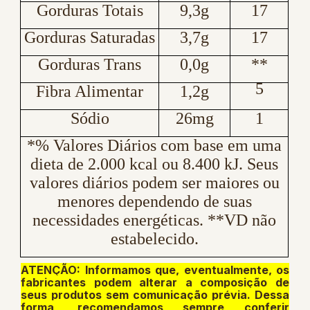
Gorduras Totais
9,3g
17
Gorduras Saturadas
3,7g
17
Gorduras Trans
0,0g
**
5
Fibra Alimentar
1,2g
Sódio
26mg
1
*% Valores Diários com base em uma
dieta de 2.000 kcal ou 8.400 kJ. Seus
valores diários podem ser maiores ou
menores dependendo de suas
necessidades energéticas. **VD não
estabelecido.
ATENÇÃO: Informamos que, eventualmente, os
fabricantes podem alterar a composição de
seus produtos sem comunicação prévia. Dessa
forma, recomendamos sempre conferir