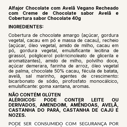
Alfajor Chocolate com Avelã Vegano Recheado
com Creme de Chocolate sabor Avelã e
Cobertura sabor Chocolate 40g
INGREDIENTES:
Cobertura de chocolate amargo (açúcar, gordura
vegetal, cacau em pó e massa de cacau), recheio
(açúcar, óleo vegetal, amido de milho, cacau em
pó, gordura vegetal, emulsificante lecitina de
girassol, poliglicerol polirricinoleato de glicerila e
aromatizantes), amido de milho, polvilho doce,
açúcar demerara, farinha de arroz, óleo vegetal
de palma, chocolate 50% cacau, fécula de batata,
avelã, sal marinho, agentes de crescimento:
bicarbonato de sódio, pirofosfato monocálcico,
emulsificante: goma xantana, aromas.
NÃO CONTÉM GLÚTEN
ALÉRGICOS: PODE CONTER LEITE OU
DERIVADOS, AMENDOIM, AMÊNDOAS, AVELÃ,
CASTANHA DO PARÁ, CASTANHA DE CAJÚ E
NOZES.
PODE SER CONSUMIDO COM SEGURANÇA POR