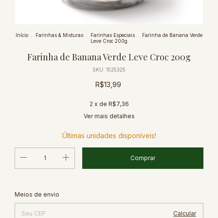
Início
.
Farinhas & Misturas
.
Farinhas Especiais
.
Farinha de Banana Verde
Leve Croc 200g
Farinha de Banana Verde Leve Croc 200g
SKU:
1525325
R$13,99
2
x de
R$7,36
Ver mais detalhes
Últimas unidades disponíveis!
Alterar CEP
Entregas para o CEP:
Meios de envio
Calcular