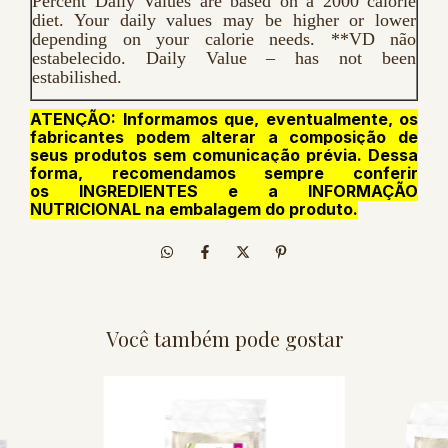
Percent Daily Values are based on a 2000 calorie
diet. Your daily values may be higher or lower
depending on your calorie needs. **VD não
estabelecido. Daily Value – has not been
estabilished.
ATENÇÃO: Informamos que, eventualmente, os
fabricantes podem alterar a composição de
seus produtos sem comunicação prévia. Dessa
forma, recomendamos sempre conferir
os INGREDIENTES e a INFORMAÇÃO
NUTRICIONAL na embalagem do produto.
Você também pode gostar