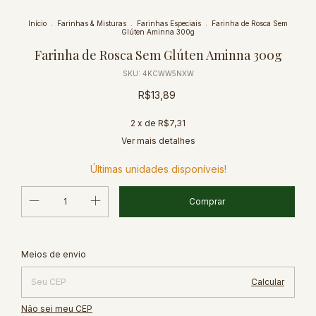
Início
.
Farinhas & Misturas
.
Farinhas Especiais
.
Farinha de Rosca Sem
Glúten Aminna 300g
Farinha de Rosca Sem Glúten Aminna 300g
SKU:
4KCWW5NXW
R$13,89
2
x de
R$7,31
Ver mais detalhes
Últimas unidades disponíveis!
Alterar CEP
Entregas para o CEP:
Meios de envio
Calcular
Não sei meu CEP