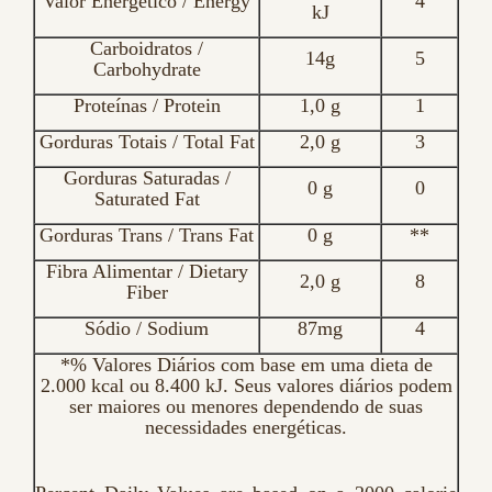
Valor Energético / Energy
4
kJ
Carboidratos /
14g
5
Carbohydrate
Proteínas / Protein
1,0 g
1
Gorduras Totais / Total Fat
2,0 g
3
Gorduras Saturadas /
0 g
0
Saturated Fat
Gorduras Trans / Trans Fat
0 g
**
Fibra Alimentar / Dietary
2,0 g
8
Fiber
Sódio / Sodium
87mg
4
*% Valores Diários com base em uma dieta de
2.000 kcal ou 8.400 kJ. Seus valores diários podem
ser maiores ou menores dependendo de suas
necessidades energéticas.