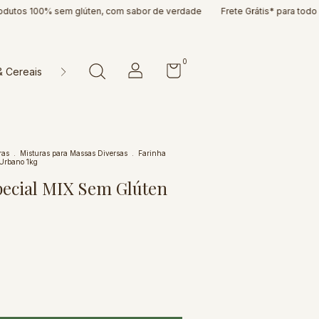
s 100% sem glúten, com sabor de verdade
Frete Grátis* para todo o Brasi
0
& Cereais
Doces & Cia
Farinhas & Misturas
Massas & P
ras
.
Misturas para Massas Diversas
.
Farinha
Urbano 1kg
pecial MIX Sem Glúten