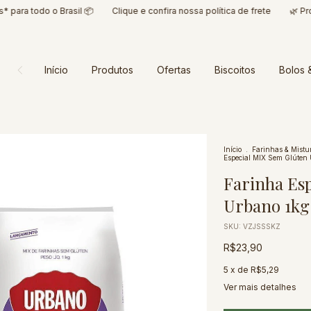
a todo o Brasil 📦
Clique e confira nossa política de frete
🌿 Produto
Início
Produtos
Ofertas
Biscoitos
Bolos 
Início
.
Farinhas & Mistu
Especial MIX Sem Glúten 
Farinha Es
Urbano 1kg
SKU:
VZJSSSKZ
R$23,90
5
x de
R$5,29
Ver mais detalhes