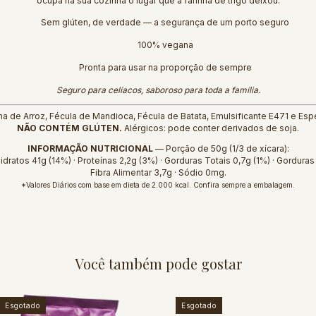
ocupa na sua cozinha o lugar que a farinha de trigo deixou.
Sem glúten, de verdade — a segurança de um porto seguro
100% vegana
Pronta para usar na proporção de sempre
Seguro para celíacos, saboroso para toda a família.
ha de Arroz, Fécula de Mandioca, Fécula de Batata, Emulsificante E471 e E
NÃO CONTÉM GLÚTEN.
Alérgicos: pode conter derivados de soja.
INFORMAÇÃO NUTRICIONAL
— Porção de 50g (1/3 de xícara):
idratos 41g (14%) · Proteínas 2,2g (3%) · Gorduras Totais 0,7g (1%) · Gorduras
Fibra Alimentar 3,7g · Sódio 0mg.
*Valores Diários com base em dieta de 2.000 kcal. Confira sempre a embalagem.
Você também pode gostar
Esgotado
Esgotado