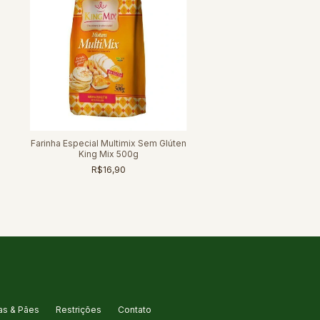
Farinha Especial Multimix Sem Glúten
King Mix 500g
R$16,90
s & Pães
Restrições
Contato