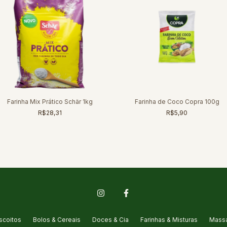
Farinha Mix Prático Schär 1kg
Farinha de Coco Copra 100g
R$28,31
R$5,90
scoitos
Bolos & Cereais
Doces & Cia
Farinhas & Misturas
Massa