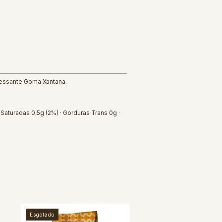
spessante Goma Xantana.
 Saturadas 0,5g (2%) · Gorduras Trans 0g ·
Esgotado