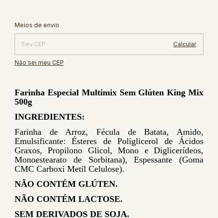
Alterar CEP
Entregas para o CEP:
Meios de envio
Calcular
Não sei meu CEP
Farinha Especial Multimix Sem Glúten King Mix
500g
INGREDIENTES:
Farinha de Arroz, Fécula de Batata, Amido,
Emulsificante: Ésteres de Poliglicerol de Ácidos
Graxos, Propilono Glicol, Mono e Diglicerídeos,
Monoestearato de Sorbitana), Espessante (Goma
CMC Carboxi Metil Celulose).
NÃO CONTÉM GLÚTEN.
NÃO CONTÉM LACTOSE.
SEM DERIVADOS DE SOJA.