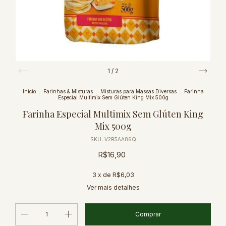
1
/
2
Início
.
Farinhas & Misturas
.
Misturas para Massas Diversas
.
Farinha
Especial Multimix Sem Glúten King Mix 500g
Farinha Especial Multimix Sem Glúten King
Mix 500g
SKU:
V2R5AA86Q
R$16,90
3
x de
R$6,03
Ver mais detalhes