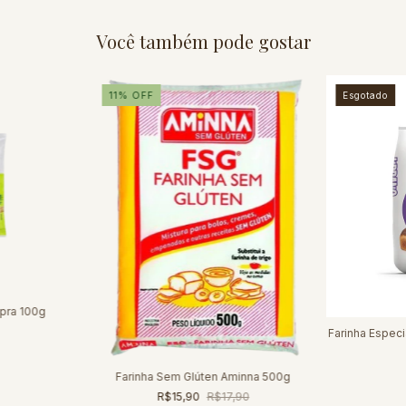
Você também pode gostar
11
%
OFF
Esgotado
pra 100g
Farinha Espec
Farinha Sem Glúten Aminna 500g
R$15,90
R$17,90