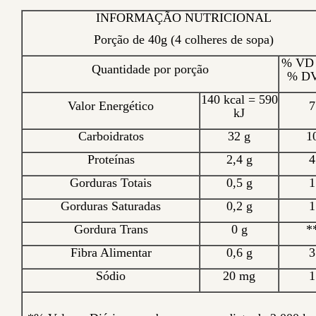
INFORMAÇÃO NUTRICIONAL
Porção de 40g (4 colheres de sopa)
% VD 
Quantidade por porção
% DV
140 kcal = 590
Valor Energético
7
kJ
Carboidratos
32 g
1
Proteínas
2,4 g
4
Gorduras Totais
0,5 g
1
Gorduras Saturadas
0,2 g
1
Gordura Trans
0 g
*
Fibra Alimentar
0,6 g
3
Sódio
20 mg
1