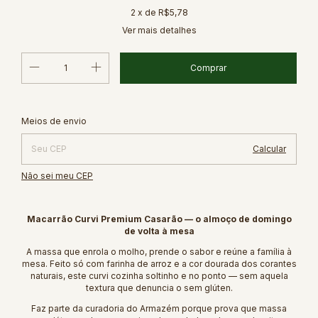
2
x de
R$5,78
Ver mais detalhes
Alterar CEP
Entregas para o CEP:
Meios de envio
Calcular
Não sei meu CEP
Macarrão Curvi Premium Casarão — o almoço de domingo
de volta à mesa
A massa que enrola o molho, prende o sabor e reúne a família à
mesa. Feito só com farinha de arroz e a cor dourada dos corantes
naturais, este curvi cozinha soltinho e no ponto — sem aquela
textura que denuncia o sem glúten.
Faz parte da curadoria do Armazém porque prova que massa