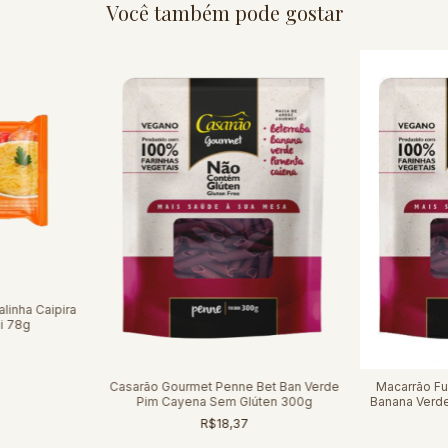
Você também pode gostar
linha Caipira
i 78g
Casarão Gourmet Penne Bet Ban Verde
Macarrão Fu
Pim Cayena Sem Glúten 300g
Banana Verd
Glút
R$18,37