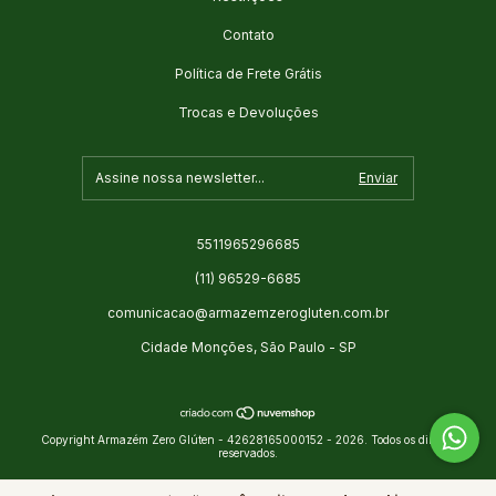
Contato
Política de Frete Grátis
Trocas e Devoluções
5511965296685
(11) 96529-6685
comunicacao@armazemzerogluten.com.br
Cidade Monções, São Paulo - SP
Copyright Armazém Zero Glúten - 42628165000152 - 2026. Todos os direitos
reservados.