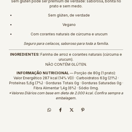
sem glúten pode ser premium de verdade: saborosa, bonita no
prato e sem medo.
Sem glúten, de verdade
Vegano
Com corantes naturais de cúrcuma e urucum
Seguro para celíacos, saboroso para toda a família.
INGREDIENTES:
Farinha de arroz e corantes naturais (cúrcuma e
urucum).
NÃO CONTÉM GLÚTEN.
INFORMAÇÃO NUTRICIONAL
— Porção de 80g (1 prato):
Valor Energético 287 kcal (14% VD) · Carboidratos 63g (21%) ·
Proteínas 5,6g (7%) · Gorduras Totais 0g · Gorduras Saturadas 0g ·
Fibra Alimentar 1,4g (6%) · Sódio 0mg.
*Valores Diários com base em dieta de 2.000 kcal. Confira sempre a
embalagem.