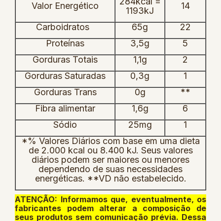
284kcal =
Valor Energético
14
1193kJ
Carboidratos
65g
22
Proteínas
3,5g
5
Gorduras Totais
1,1g
2
Gorduras Saturadas
0,3g
1
Gorduras Trans
0g
**
Fibra alimentar
1,6g
6
Sódio
25mg
1
*% Valores Diários com base em uma dieta
de 2.000 kcal ou 8.400 kJ. Seus valores
diários podem ser maiores ou menores
dependendo de suas necessidades
energéticas. **VD não estabelecido.
ATENÇÃO: Informamos que, eventualmente, os
fabricantes podem alterar a composição de
seus produtos sem comunicação prévia. Dessa