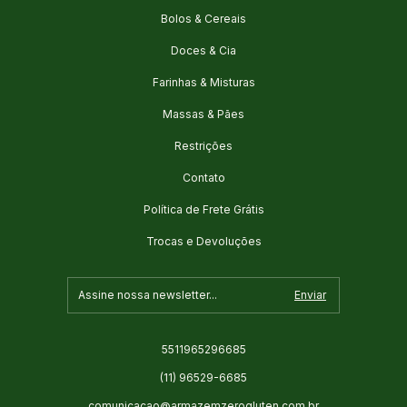
Bolos & Cereais
Doces & Cia
Farinhas & Misturas
Massas & Pães
Restrições
Contato
Política de Frete Grátis
Trocas e Devoluções
5511965296685
(11) 96529-6685
comunicacao@armazemzerogluten.com.br