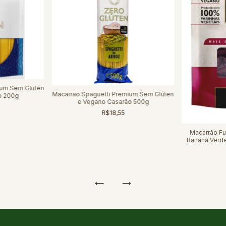
ium Sem Glúten
Macarrão Spaguetti Premium Sem Glúten
o 200g
e Vegano Casarão 500g
R$18,55
Macarrão Fu
Banana Verd
Glút