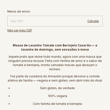
Alterar CEP
Entregas para o CEP:
Meios de envio
Calcular
Não sei meu CEP
Massa de Lasanha Tomate com Berinjela Casarão — a
lasanha de domingo, sem exceções à mesa
Aquele prato que reúne todo mundo, agora com uma massa que
ninguém precisa recusar. Feita com farinha de arroz e o sabor de
tomate e berinjela, monta camadas macias que abraçam o
recheio.
Faz parte da curadoria do Armazém porque devolve a comida
afetiva de família — vegana e sem glúten, sem abrir mão do ritual.
Sem glúten, de verdade
100% vegana
Com farinha de tomate e berinjela