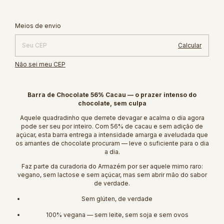
Alterar CEP
Entregas para o CEP:
Meios de envio
Calcular
Não sei meu CEP
Barra de Chocolate 56% Cacau — o prazer intenso do
chocolate, sem culpa
Aquele quadradinho que derrete devagar e acalma o dia agora
pode ser seu por inteiro. Com 56% de cacau e sem adição de
açúcar, esta barra entrega a intensidade amarga e aveludada que
os amantes de chocolate procuram — leve o suficiente para o dia
a dia.
Faz parte da curadoria do Armazém por ser aquele mimo raro:
vegano, sem lactose e sem açúcar, mas sem abrir mão do sabor
de verdade.
Sem glúten, de verdade
100% vegana — sem leite, sem soja e sem ovos