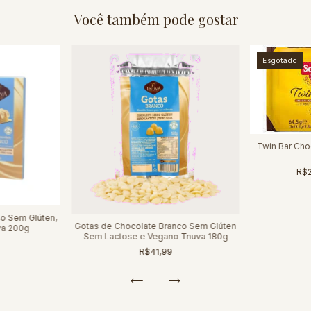
Você também pode gostar
Esgotado
Twin Bar Cho
R$
co Sem Glúten,
Gotas de Chocolate Branco Sem Glúten
va 200g
Sem Lactose e Vegano Tnuva 180g
R$41,99