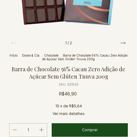
1
/
2
Início
.
Doces & Cia
.
Chocolate
.
Barra de Chocolate 56% Cacau Zero Adição
de Açúcar Sem Glúten Tnuva 200g
Barra de Chocolate 56% Cacau Zero Adição de
Açúcar Sem Glúten Tnuva 200g
SKU:
621543
R$46,90
10
x de
R$5,64
Ver mais detalhes