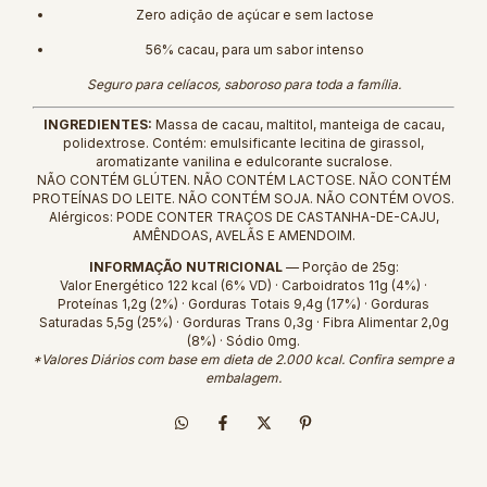
Zero adição de açúcar e sem lactose
56% cacau, para um sabor intenso
Seguro para celíacos, saboroso para toda a família.
INGREDIENTES:
Massa de cacau, maltitol, manteiga de cacau,
polidextrose. Contém: emulsificante lecitina de girassol,
aromatizante vanilina e edulcorante sucralose.
NÃO CONTÉM GLÚTEN. NÃO CONTÉM LACTOSE. NÃO CONTÉM
PROTEÍNAS DO LEITE. NÃO CONTÉM SOJA. NÃO CONTÉM OVOS.
Alérgicos: PODE CONTER TRAÇOS DE CASTANHA-DE-CAJU,
AMÊNDOAS, AVELÃS E AMENDOIM.
INFORMAÇÃO NUTRICIONAL
— Porção de 25g:
Valor Energético 122 kcal (6% VD) · Carboidratos 11g (4%) ·
Proteínas 1,2g (2%) · Gorduras Totais 9,4g (17%) · Gorduras
Saturadas 5,5g (25%) · Gorduras Trans 0,3g · Fibra Alimentar 2,0g
(8%) · Sódio 0mg.
*Valores Diários com base em dieta de 2.000 kcal. Confira sempre a
embalagem.