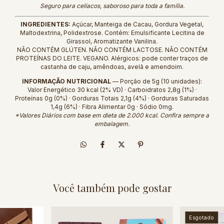
Seguro para celíacos, saboroso para toda a família.
INGREDIENTES:
Açúcar, Manteiga de Cacau, Gordura Vegetal,
Maltodextrina, Polidextrose. Contém: Emulsificante Lecitina de
Girassol, Aromatizante Vanilina.
NÃO CONTÉM GLÚTEN. NÃO CONTÉM LACTOSE. NÃO CONTÉM
PROTEÍNAS DO LEITE. VEGANO. Alérgicos: pode conter traços de
castanha de caju, amêndoas, avelã e amendoim.
INFORMAÇÃO NUTRICIONAL
— Porção de 5g (10 unidades):
Valor Energético 30 kcal (2% VD) · Carboidratos 2,8g (1%) ·
Proteínas 0g (0%) · Gorduras Totais 2,1g (4%) · Gorduras Saturadas
1,4g (6%) · Fibra Alimentar 0g · Sódio 0mg.
*Valores Diários com base em dieta de 2.000 kcal. Confira sempre a
embalagem.
Você também pode gostar
Esgotado