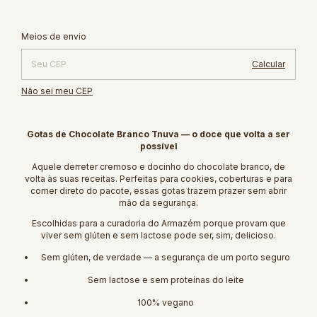
Alterar CEP
Entregas para o CEP:
Meios de envio
Calcular
Não sei meu CEP
Gotas de Chocolate Branco Tnuva — o doce que volta a ser
possível
Aquele derreter cremoso e docinho do chocolate branco, de
volta às suas receitas. Perfeitas para cookies, coberturas e para
comer direto do pacote, essas gotas trazem prazer sem abrir
mão da segurança.
Escolhidas para a curadoria do Armazém porque provam que
viver sem glúten e sem lactose pode ser, sim, delicioso.
Sem glúten, de verdade — a segurança de um porto seguro
Sem lactose e sem proteínas do leite
100% vegano