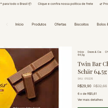
 todo o Brasil 📦
Clique e confira nossa política de frete
🌿 Produtos
Início
Produtos
Ofertas
Biscoitos
Bolos 
Início
.
Doces & Cia
.
Ch
64,5g
Twin Bar C
Schär 64,5g
SKU:
010235
R$29,90
R$32,66
6
x de
R$5,61
Ver mais detalhes