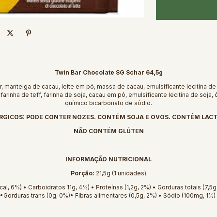
Twin Bar Chocolate SG Schar 64,5g
r, manteiga de cacau, leite em pó, massa de cacau, emulsificante lecitina de
 farinha de teff, farinha de soja, cacau em pó, emulsificante lecitina de soj
químico bicarbonato de sódio.
RGICOS: PODE CONTER NOZES. CONTÉM SOJA E OVOS. CONTÉM LAC
NÃO CONTÉM GLÚTEN
INFORMAÇÃO NUTRICIONAL
Porção:
21,5g (1 unidades)
al, 6%) • Carboidratos 11g, 4%) • Proteínas (1,2g, 2%) • Gorduras totais (7,5
•Gorduras trans (0g, 0%)• Fibras alimentares (0,5g, 2%) • Sódio (100mg, 1%)