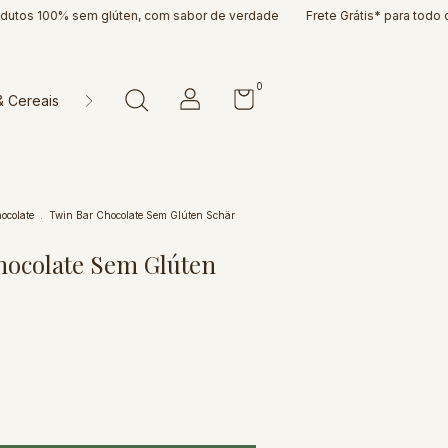
 100% sem glúten, com sabor de verdade
Frete Grátis* para todo o Brasi
0
& Cereais
Doces & Cia
Farinhas & Misturas
Massas & P
ocolate
.
Twin Bar Chocolate Sem Glúten Schär
hocolate Sem Glúten