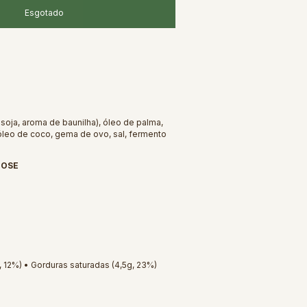
 soja, aroma de baunilha), óleo de palma,
a, óleo de coco, gema de ovo, sal, fermento
TOSE
g, 12%) • Gorduras saturadas (4,5g, 23%)