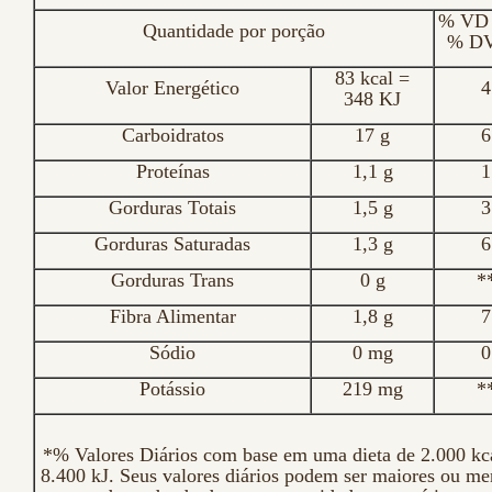
% VD 
Quantidade por porção
% DV
83 kcal =
Valor Energético
4
348 KJ
Carboidratos
17 g
6
Proteínas
1,1 g
1
Gorduras Totais
1,5 g
3
Gorduras Saturadas
1,3 g
6
Gorduras Trans
0 g
*
Fibra Alimentar
1,8 g
7
Sódio
0 mg
0
Potássio
219 mg
*
*% Valores Diários com base em uma dieta de 2.000 kc
8.400 kJ. Seus valores diários podem ser maiores ou me