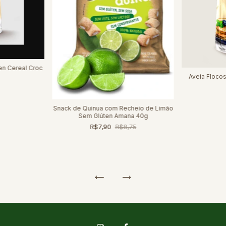
en Cereal Croc
Aveia Floco
Snack de Quinua com Recheio de Limão
Sem Glúten Amana 40g
R$7,90
R$8,75