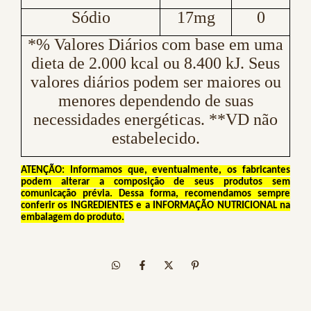
Sódio
17mg
0
*% Valores Diários com base em uma
dieta de 2.000 kcal ou 8.400 kJ. Seus
valores diários podem ser maiores ou
menores dependendo de suas
necessidades energéticas. **VD não
estabelecido.
ATENÇÃO: Informamos que, eventualmente, os fabricantes
podem alterar a composição de seus produtos sem
comunicação prévia. Dessa forma, recomendamos sempre
conferir os INGREDIENTES e a INFORMAÇÃO NUTRICIONAL na
embalagem do produto.