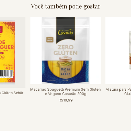
Você também pode gostar
Macarrão Spaguetti Premium Sem Glúten
Mistura para P
Glúten Schär
e Vegano Casarão 200g
Glú
R$10,99