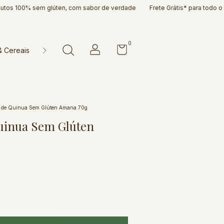
% sem glúten, com sabor de verdade
Frete Grátis* para todo o Brasil 📦
0
& Cereais
Doces & Cia
Farinhas & Misturas
Massas & P
q de Quinua Sem Glúten Amana 70g
Quinua Sem Glúten