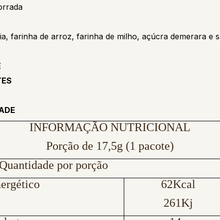
orrada
ia, farinha de arroz, farinha de milho, açúcra demerara e s
E
TES
DADE
INFORMAÇÃO NUTRICIONAL
Porção de 17,5g (1 pacote)
Quantidade por porção
ergético
62Kcal
261Kj