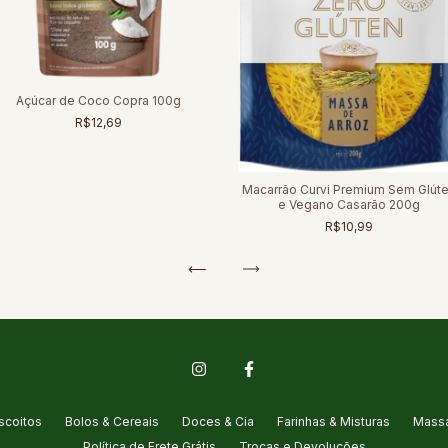
Açúcar de Coco Copra 100g
R$12,69
Macarrão Curvi Premium Sem Glút
e Vegano Casarão 200g
R$10,99
scoitos
Bolos & Cereais
Doces & Cia
Farinhas & Misturas
Massa
Política de Frete Grátis
Trocas e Devoluções