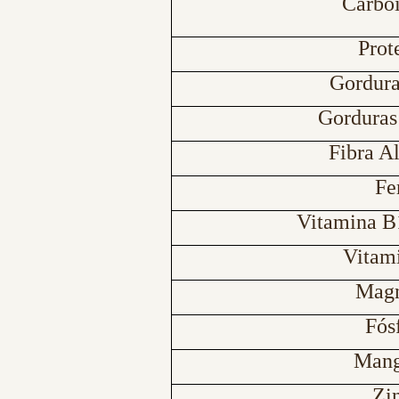
Carboi
Prot
Gordura
Gorduras
Fibra A
Fe
Vitamina B
Vitam
Magn
Fós
Mang
Zi