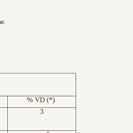
al.
% VD (*)
3