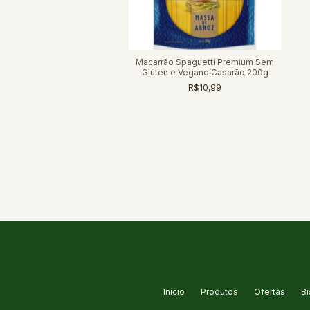
Doce Sem Glúten Leve Croc
Macarrão Spaguetti Premium Sem
500g
Glúten e Vegano Casarão 200g
R$15,10
R$10,99
Início
Produtos
Ofertas
Bi