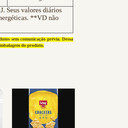
. Seus valores diários
nergéticas. **VD não
dutos sem comunicação prévia. Dessa
balagem do produto.