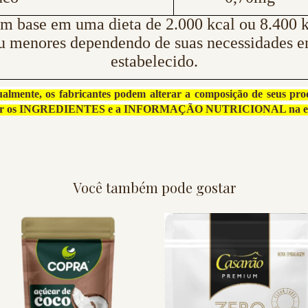
m base em uma dieta de 2.000 kcal ou 8.400 kJ
u menores dependendo de suas necessidades e
estabelecido.
ente, os fabricantes podem alterar a composição de seus pro
ferir os INGREDIENTES e a INFORMAÇÃO NUTRICIONAL na em
Você também pode gostar