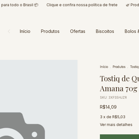
 o Brasil 📦
Clique e confira nossa política de frete
🌿 Produtos 100
Início
Produtos
Ofertas
Biscoitos
Bolos 
Início
.
Produtos
.
Tosti
Tostiq de 
Amana 70g
SKU:
3XFS5HJZR
R$14,09
3
x de
R$5,03
Ver mais detalhes