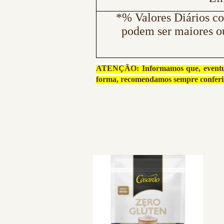
*% Valores Diários co
podem ser maiores o
ATENÇÃO: Informamos que, eventualm
forma, recomendamos sempre con