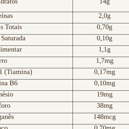
dratos
14g
eínas
2,0g
s Totais
0,70g
 Saturada
0,10g
limentar
1,1g
rro
1,7mg
1 (Tiamina)
0,17mg
ina B6
0,10mg
ésio
19mg
foro
38mg
anês
148mcg
nco
0,70mg