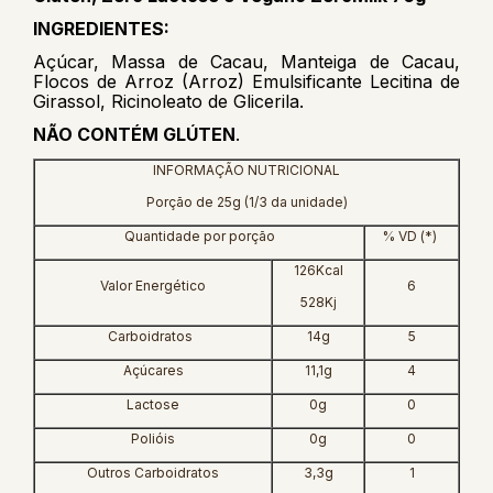
INGREDIENTES:
Açúcar, Massa de Cacau, Manteiga de Cacau,
Flocos de Arroz (Arroz) Emulsificante Lecitina de
Girassol, Ricinoleato de Glicerila.
NÃO CONTÉM GLÚTEN
.
INFORMAÇÃO NUTRICIONAL
Porção de 25g (1/3 da unidade)
Quantidade por porção
% VD (*)
126Kcal
Valor Energético
6
528Kj
Carboidratos
14g
5
Açúcares
11,1g
4
Lactose
0g
0
Polióis
0g
0
Outros Carboidratos
3,3g
1