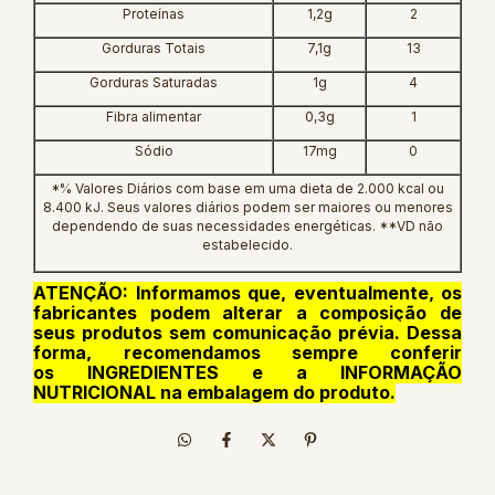
Proteínas
1,2g
2
Gorduras Totais
7,1g
13
Gorduras Saturadas
1g
4
Fibra alimentar
0,3g
1
Sódio
17mg
0
*% Valores Diários com base em uma dieta de 2.000 kcal ou
8.400 kJ. Seus valores diários podem ser maiores ou menores
dependendo de suas necessidades energéticas. **VD não
estabelecido.
ATENÇÃO: Informamos que, eventualmente, os
fabricantes podem alterar a composição de
seus produtos sem comunicação prévia. Dessa
forma, recomendamos sempre conferir
os INGREDIENTES e a INFORMAÇÃO
NUTRICIONAL na embalagem do produto.