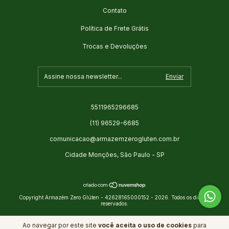
Contato
Política de Frete Grátis
Trocas e Devoluções
5511965296685
(11) 96529-6685
comunicacao@armazemzerogluten.com.br
Cidade Monções, São Paulo - SP
Copyright Armazém Zero Glúten - 42628165000152 - 2026. Todos os direitos
reservados.
Ao navegar por este site
você aceita o uso de cookies
para